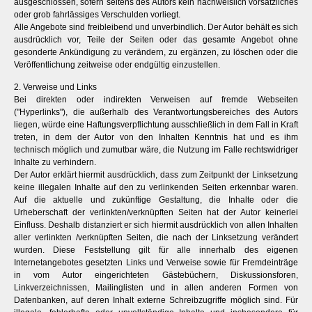
ausgeschlossen, sofern seitens des Autors kein nachweislich vorsätzliches
oder grob fahrlässiges Verschulden vorliegt.
Alle Angebote sind freibleibend und unverbindlich. Der Autor behält es sich
ausdrücklich vor, Teile der Seiten oder das gesamte Angebot ohne
gesonderte Ankündigung zu verändern, zu ergänzen, zu löschen oder die
Veröffentlichung zeitweise oder endgültig einzustellen.
2. Verweise und Links
Bei direkten oder indirekten Verweisen auf fremde Webseiten
("Hyperlinks"), die außerhalb des Verantwortungsbereiches des Autors
liegen, würde eine Haftungsverpflichtung ausschließlich in dem Fall in Kraft
treten, in dem der Autor von den Inhalten Kenntnis hat und es ihm
technisch möglich und zumutbar wäre, die Nutzung im Falle rechtswidriger
Inhalte zu verhindern.
Der Autor erklärt hiermit ausdrücklich, dass zum Zeitpunkt der Linksetzung
keine illegalen Inhalte auf den zu verlinkenden Seiten erkennbar waren.
Auf die aktuelle und zukünftige Gestaltung, die Inhalte oder die
Urheberschaft der verlinkten/verknüpften Seiten hat der Autor keinerlei
Einfluss. Deshalb distanziert er sich hiermit ausdrücklich von allen Inhalten
aller verlinkten /verknüpften Seiten, die nach der Linksetzung verändert
wurden. Diese Feststellung gilt für alle innerhalb des eigenen
Internetangebotes gesetzten Links und Verweise sowie für Fremdeinträge
in vom Autor eingerichteten Gästebüchern, Diskussionsforen,
Linkverzeichnissen, Mailinglisten und in allen anderen Formen von
Datenbanken, auf deren Inhalt externe Schreibzugriffe möglich sind. Für