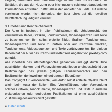
illegale, fehlerhafte oder unvollständige Inhalte und insbesondere für
Schäden, die aus der Nutzung oder Nichtnutzung solcherart dargebotener
Informationen entstehen, haftet allein der Anbieter der Seite, auf welche
verwiesen wurde, nicht derjenige, der über Links auf die jeweilige
Veröffentlichung lediglich verweist.
3. Urheber- und Kennzeichenrecht
Der Autor ist bestrebt, in allen Publikationen die Urheberrechte der
verwendeten Bilder, Grafiken, Tondokumente, Videosequenzen und Texte
zu beachten, von ihm selbst erstellte Bilder, Grafiken, Tondokumente,
Videosequenzen und Texte zu nutzen oder auf lizenzfreie Grafiken,
Tondokumente, Videosequenzen und Texte zurückzugreifen. Bei einigen
Bildern hat der Autor das lizenz- und kostenfreie Angebot von pixabay.com/
genutzt.
Alle innerhalb des Internetangebotes genannten und ggf. durch Dritte
geschützten Marken- und Warenzeichen unterliegen uneingeschränkt den
Bestimmungen des jeweils gültigen Kennzeichenrechts und den
Besitzrechten der jeweiligen eingetragenen Eigentümer.
Das Copyright für veröffentlichte, vom Autor selbst erstellte Objekte bleibt
allein beim Autor der Seiten. Eine Vervielfältigung oder Verwendung
solcher Grafiken, Tondokumente, Videosequenzen und Texte in anderen
elektronischen oder gedruckten Publikationen ist ohne ausdrückliche
Zustimmung des Autors nicht gestattet.
4.
Datenschutz